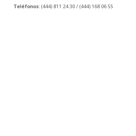
Teléfonos
:
(444) 811 24 30
/
(444) 168 06 55
Email:
cmanager@leirem.com
Aviso de Privacidad
| Diseño y Desarrollo:
Entorno Web