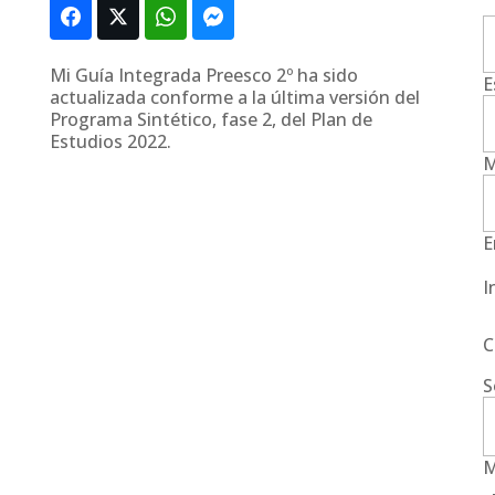
Mi Guía Integrada Preesco 2º ha sido
E
actualizada conforme a la última versión del
Programa Sintético, fase 2, del Plan de
Estudios 2022.
M
E
I
C
S
M