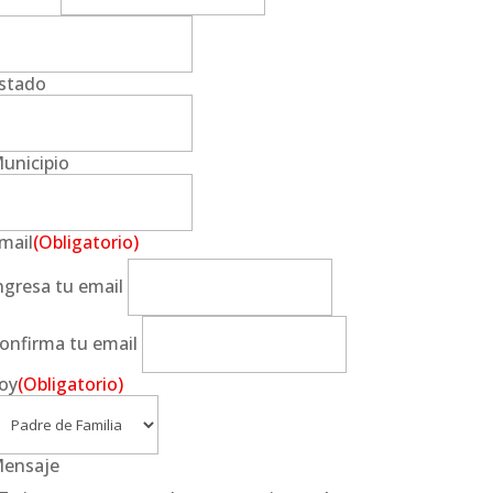
stado
unicipio
mail
(Obligatorio)
ngresa tu email
onfirma tu email
oy
(Obligatorio)
ensaje