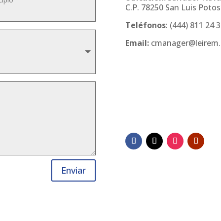
C.P. 78250 San Luis Potosí
Teléfonos
:
(444) 811 24 
Email:
cmanager@leirem
Enviar