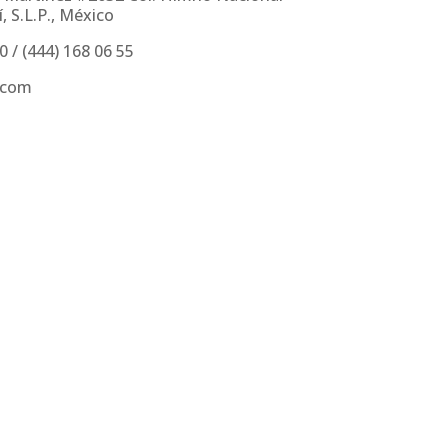
, S.L.P., México
30
/
(444) 168 06 55
.com