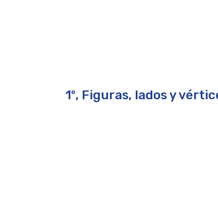
1º, Figuras, lados y vérti
por
Leirem
|
Mar 17, 2026
|
Sin categoría
Saberes y Pensamiento...