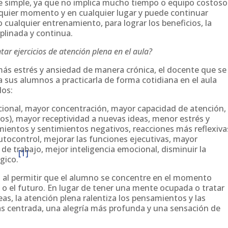
te simple, ya que no implica mucho tiempo o equipo costoso
lquier momento y en cualquier lugar y puede continuar
cualquier entrenamiento, para lograr los beneficios, la
iplinada y continua.
ar ejercicios de atención plena en el aula?
ás estrés y ansiedad de manera crónica, el docente que se
 sus alumnos a practicarla de forma cotidiana en el aula
los:
cional, mayor concentración, mayor capacidad de atención,
s), mayor receptividad a nuevas ideas, menor estrés y
ientos y sentimientos negativos, reacciones más reflexiva
tocontrol, mejorar las funciones ejecutivas, mayor
 trabajo, mejor inteligencia emocional, disminuir la
[1]
gico.
n al permitir que el alumno se concentre en el momento
 o el futuro. En lugar de tener una mente ocupada o tratar
as, la atención plena ralentiza los pensamientos y las
ás centrada, una alegría más profunda y una sensación de