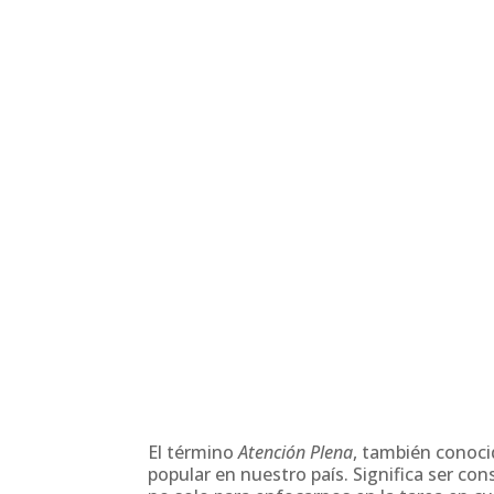
El término
Atención Plena
, también cono
popular en nuestro país. Significa ser co