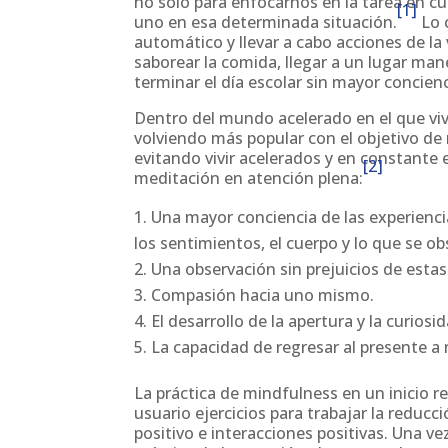
no solo para enfocarnos en la tarea en cu
[1]
uno en esa determinada situación.
Lo c
automático y llevar a cabo acciones de la 
saborear la comida, llegar a un lugar ma
terminar el día escolar sin mayor concienci
Dentro del mundo acelerado en el que vivi
volviendo más popular con el objetivo de 
evitando vivir acelerados y en constante e
[2]
meditación en atención plena:
Una mayor conciencia de las experiencia
los sentimientos, el cuerpo y lo que se ob
Una observación sin prejuicios de estas
Compasión hacia uno mismo.
El desarrollo de la apertura y la curios
La capacidad de regresar al presente 
La práctica de mindfulness en un inicio r
usuario ejercicios para trabajar la reduc
positivo e interacciones positivas. Una ve