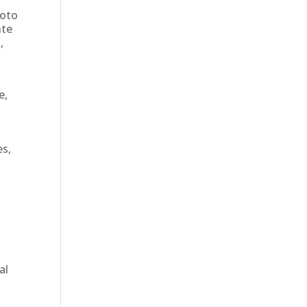
loto
nte
,
e,
es,
al
a