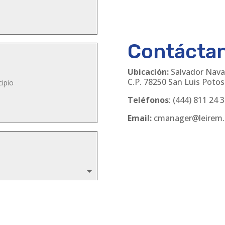
Contácta
Ubicación:
Salvador Nava
C.P. 78250 San Luis Potosí
Teléfonos
:
(444) 811 24 
Email:
cmanager@leirem