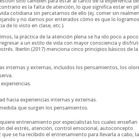
estión sino también para estar al tanto de la experiencia de
ontrario es la falta de atención, lo que significa estar en pi
vida cotidiana sin percatarnos de ello (ej. comer sin realme
nejando y no darnos por enterados cómo es que lo logramos
a de lo visto en clase, etc.).
mos, la práctica de la atención plena se ha ido poco a poco
regresar a un estilo de vida con mayor consciencia y disfrut
strés. Iberlin (2017) menciona cinco principios básicos de la
s internas y externas, incluidos los pensamientos, los olor
serva.
 experiencias.
idad hacia experiencias internas y externas.
a medida que surgen los pensamientos.
equiere entrenamiento por especialistas los cuales enseñan 
ción del estrés, atención, control emocional, autoconcepto
z que se ha recibido el entrenamiento para llevarla a cabo, l