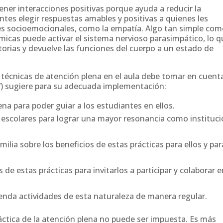
tener interacciones positivas porque ayuda a reducir la
antes elegir respuestas amables y positivas a quienes les
es socioemocionales, como la empatía. Algo tan simple co
micas puede activar el sistema nervioso parasimpático, lo 
atorias y devuelve las funciones del cuerpo a un estado de
r técnicas de atención plena en el aula debe tomar en cuent
7) sugiere para su adecuada implementación:
ena para poder guiar a los estudiantes en ellos.
es escolares para lograr una mayor resonancia como instituc
milia sobre los beneficios de estas prácticas para ellos y par
 de estas prácticas para invitarlos a participar y colaborar e
enda actividades de esta naturaleza de manera regular.
ctica de la atención plena no puede ser impuesta. Es más