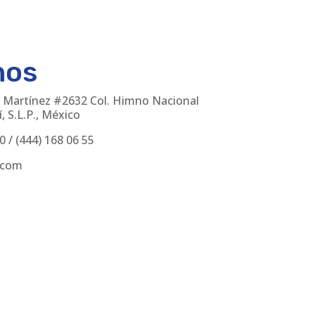
nos
 Martínez #2632 Col. Himno Nacional
, S.L.P., México
30
/
(444) 168 06 55
.com