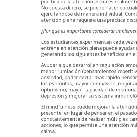
práctica de la atención plena es realmen
No cuesta dinero, se puede hacer en cua
ejercitándose de manera individual. Como 
atención plena requiere una práctica disc
¿Por qué es importante considerar implement
Los estudiantes experimentan cada vez m
entrene en atención plena puede ayudar a
generando los siguientes beneficios en el
Ayudar a que desarrollen regulación emo
menor rumiación (pensamientos repetitivo
ansiedad, poder cortar más rápido pensam
los estímulos, mayor compasión, mejor au
optimismo, mayor capacidad de memoria de
depresión y mejorar su sistema inmunoló
El mindfulness puede mejorar la atenció
presente, en lugar de pensar en el pasado
constantemente de realizar múltiples tare
acciones, lo que permite una atención m
calma.