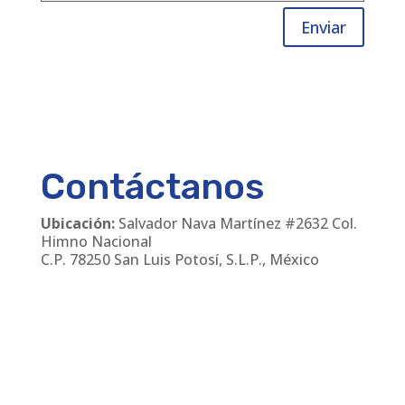
Enviar
Contáctanos
Ubicación:
Salvador Nava Martínez #2632 Col.
Himno Nacional
C.P. 78250 San Luis Potosí, S.L.P., México
Teléfonos
:
(444) 811 24 30
/
(444) 168 06 55
Email:
cmanager@leirem.com