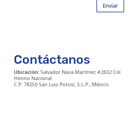
Enviar
Contáctanos
Ubicación:
Salvador Nava Martínez #2632 Col.
Himno Nacional
C.P. 78250 San Luis Potosí, S.L.P., México
Teléfonos
:
(444) 811 24 30
/
(444) 168 06 55
Email:
cmanager@leirem.com