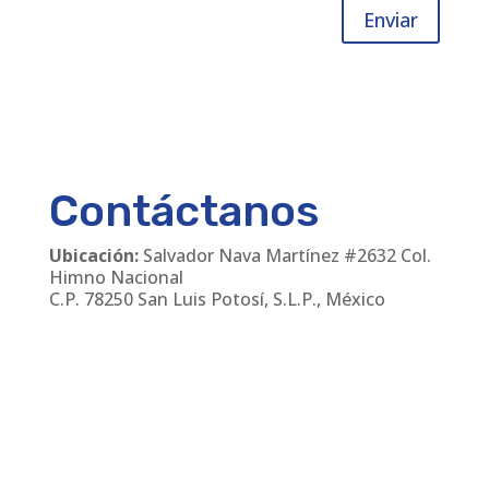
Enviar
Contáctanos
Ubicación:
Salvador Nava Martínez #2632 Col.
Himno Nacional
C.P. 78250 San Luis Potosí, S.L.P., México
Teléfonos
:
(444) 811 24 30
/
(444) 168 06 55
Email:
cmanager@leirem.com