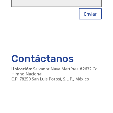
Enviar
Contáctanos
Ubicación:
Salvador Nava Martínez #2632 Col.
Himno Nacional
C.P. 78250 San Luis Potosí, S.L.P., México
Teléfonos
:
(444) 811 24 30
/
(444) 168 06 55
Email:
cmanager@leirem.com