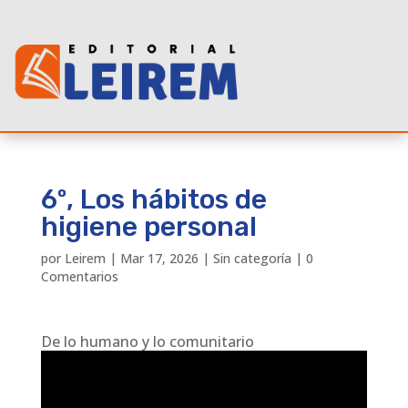
6º, Los hábitos de
higiene personal
por
Leirem
|
Mar 17, 2026
|
Sin categoría
|
0
Comentarios
De lo humano y lo comunitario