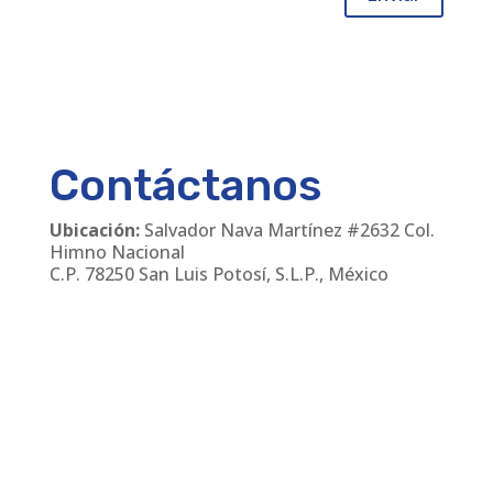
Contáctanos
Ubicación:
Salvador Nava Martínez #2632 Col.
Himno Nacional
C.P. 78250 San Luis Potosí, S.L.P., México
Teléfonos
:
(444) 811 24 30
/
(444) 168 06 55
Email:
cmanager@leirem.com