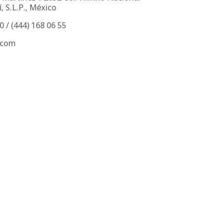
, S.L.P., México
30
/
(444) 168 06 55
.com