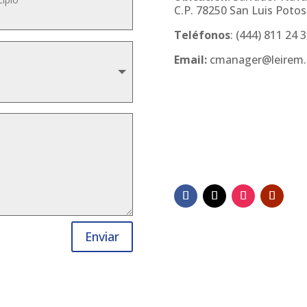
C.P. 78250 San Luis Potosí
Teléfonos
:
(444) 811 24 
Email:
cmanager@leirem
Enviar