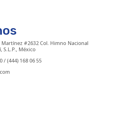
nos
 Martínez #2632 Col. Himno Nacional
, S.L.P., México
30
/
(444) 168 06 55
.com