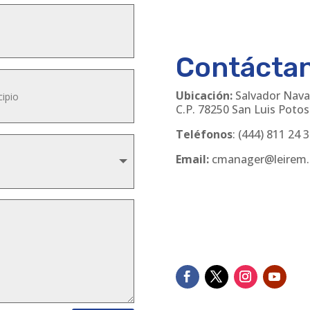
Contácta
Ubicación:
Salvador Nava
C.P. 78250 San Luis Potosí
Teléfonos
:
(444) 811 24 
Email:
cmanager@leirem