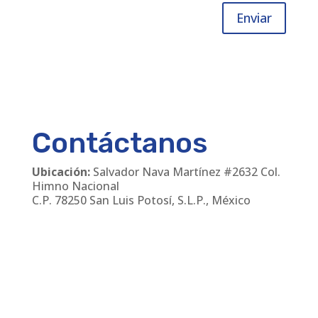
Enviar
Contáctanos
Ubicación:
Salvador Nava Martínez #2632 Col.
Himno Nacional
C.P. 78250 San Luis Potosí, S.L.P., México
Teléfonos
:
(444) 811 24 30
/
(444) 168 06 55
Email:
cmanager@leirem.com