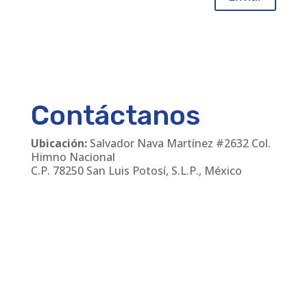
Contáctanos
Ubicación:
Salvador Nava Martínez #2632 Col.
Himno Nacional
C.P. 78250 San Luis Potosí, S.L.P., México
Teléfonos
:
(444) 811 24 30
/
(444) 168 06 55
Email:
cmanager@leirem.com