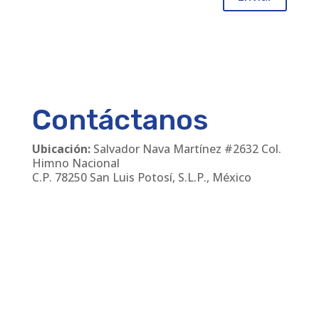
Contáctanos
Ubicación:
Salvador Nava Martínez #2632 Col.
Himno Nacional
C.P. 78250 San Luis Potosí, S.L.P., México
Teléfonos
:
(444) 811 24 30
/
(444) 168 06 55
Email:
cmanager@leirem.com