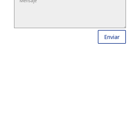
Enviar
Contáctanos
Ubicación:
Salvador Nava Martínez #2632 Col.
Himno Nacional
C.P. 78250 San Luis Potosí, S.L.P., México
Teléfonos
:
(444) 811 24 30
/
(444) 168 06 55