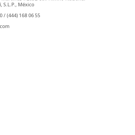
, S.L.P., México
30
/
(444) 168 06 55
.com