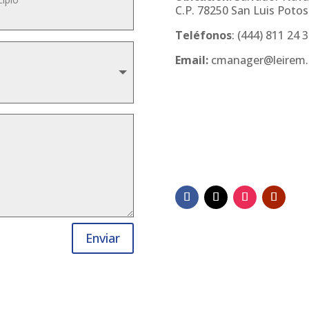
C.P. 78250 San Luis Potosí
Teléfonos
:
(444) 811 24 
Email:
cmanager@leirem
Enviar