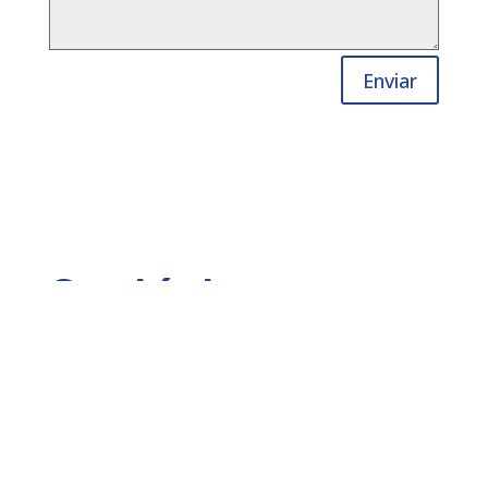
Enviar
Contáctanos
Ubicación:
Salvador Nava Martínez #2632 Col.
Himno Nacional
C.P. 78250 San Luis Potosí, S.L.P., México
Teléfonos
:
(444) 811 24 30
/
(444) 168 06 55
Email:
cmanager@leirem.com