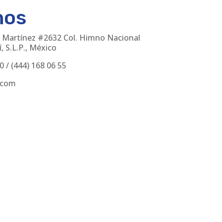
nos
 Martínez #2632 Col. Himno Nacional
, S.L.P., México
30
/
(444) 168 06 55
.com