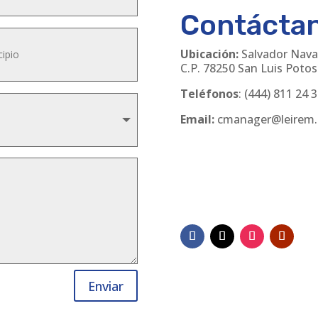
Contácta
Ubicación:
Salvador Nava
C.P. 78250 San Luis Potosí
Teléfonos
:
(444) 811 24 
Email:
cmanager@leirem
Enviar