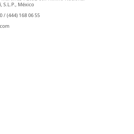
, S.L.P., México
30
/
(444) 168 06 55
.com