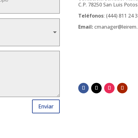
C.P. 78250 San Luis Potosí
Teléfonos
:
(444) 811 24 
Email:
cmanager@leirem
Enviar