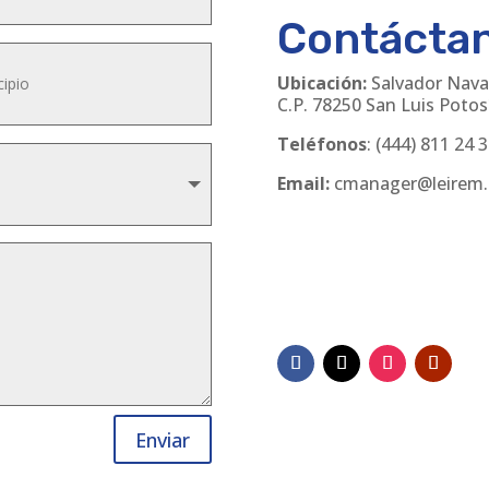
Contácta
Ubicación:
Salvador Nava
C.P. 78250 San Luis Potosí
Teléfonos
:
(444) 811 24 
Email:
cmanager@leirem
Enviar