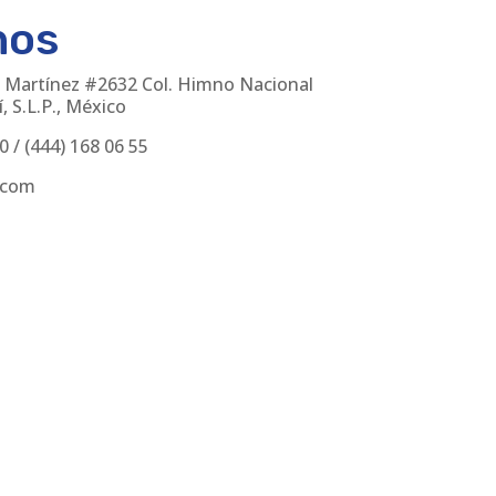
nos
 Martínez #2632 Col. Himno Nacional
, S.L.P., México
30
/
(444) 168 06 55
.com