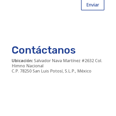
Enviar
Contáctanos
Ubicación:
Salvador Nava Martínez #2632 Col.
Himno Nacional
C.P. 78250 San Luis Potosí, S.L.P., México
Teléfonos
:
(444) 811 24 30
/
(444) 168 06 55
Email:
cmanager@leirem.com