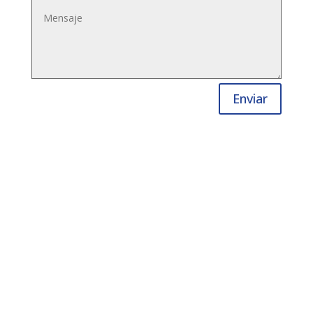
Enviar
Contáctanos
Ubicación:
Salvador Nava Martínez #2632 Col.
Himno Nacional
C.P. 78250 San Luis Potosí, S.L.P., México