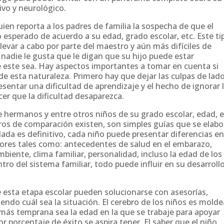
vo y neurológico.
en reporta a los padres de familia la sospecha de que el
sperado de acuerdo a su edad, grado escolar, etc. Este ti
llevar a cabo por parte del maestro y aún más difíciles de
A nadie le gusta que le digan que su hijo puede estar
 este sea. Hay aspectos importantes a tomar en cuenta si
e esta naturaleza. Primero hay que dejar las culpas de lado
esentar una dificultad de aprendizaje y el hecho de ignorar 
r que la dificultad desaparezca.
 hermanos y entre otros niños de su grado escolar, edad, e
tros de comparación existen, son simples guías que se elab
Nada es definitivo, cada niño puede presentar diferencias en
tores tales como: antecedentes de salud en el embarazo,
biente, clima familiar, personalidad, incluso la edad de los
o del sistema familiar, todo puede influir en su desarrollo
 esta etapa escolar pueden solucionarse con asesorías,
iendo cuál sea la situación. El cerebro de los niños es molde
más temprana sea la edad en la que se trabaje para apoyar
r porcentaje de éxito se aspira tener. El saber que el niño