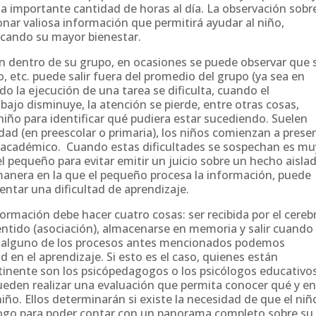
a importante cantidad de horas al día. La observación sobr
ar valiosa información que permitirá ayudar al niño,
uscando su mayor bienestar.
n dentro de su grupo, en ocasiones se puede observar que 
 etc. puede salir fuera del promedio del grupo (ya sea en
 la ejecución de una tarea se dificulta, cuando el
bajo disminuye, la atención se pierde, entre otras cosas,
niño para identificar qué pudiera estar sucediendo. Suelen
dad (en preescolar o primaria), los niños comienzan a prese
o académico. Cuando estas dificultades se sospechan es mu
l pequeño para evitar emitir un juicio sobre un hecho aisla
manera en la que el pequeño procesa la información, puede
entar una dificultad de aprendizaje.
formación debe hacer cuatro cosas: ser recibida por el cereb
sentido (asociación), almacenarse en memoria y salir cuando
n alguno de los procesos antes mencionados podemos
d en el aprendizaje. Si esto es el caso, quienes están
tinente son los psicópedagogos o los psicólogos educativos
ueden realizar una evaluación que permita conocer qué y e
niño. Ellos determinarán si existe la necesidad de que el niñ
logo para poder contar con un panorama completo sobre su