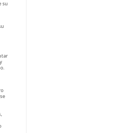
e su
su
ntar
y
do.
ro
 se
,
n
o