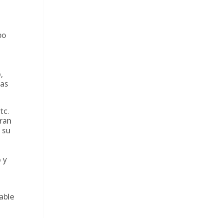
po
,
las
tc.
oran
 su
 y
able