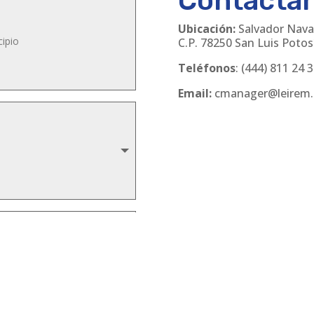
Contácta
Ubicación:
Salvador Nava
C.P. 78250 San Luis Potosí
Teléfonos
:
(444) 811 24 
Email:
cmanager@leirem