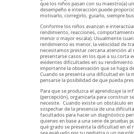
que los niños pasan con su maestro(a) un
desempeño e interacción puede proporcion
motivarlo, corregirlo, guiarlo, siempre b
Conforme los niños avanzan e interactúa
rendimiento, reacciones, comportamiento,
menor o mayor escala). Usualmente cuando
rendimiento es menor, la velocidad de tra
necesitamos prestar cercana atención al 
presentarse casos en los que a su corta e
evidentes dificultades en su rendimient
importante la observación que se haga de
Cuando se presenta una dificultad en la 
pensarse la posibilidad de que pueda pres
Para que se produzca el aprendizaje la in
(percepción), organizarla para construir 
necesite. Cuando existe un obstáculo e
sospechar de la presencia de una dificulta
facultados para hacer un diagnóstico per
quienes en base a una serie de pruebas p
qué grado se presenta la dificultad en el 
sea evaluado por su pediatra o un neuró