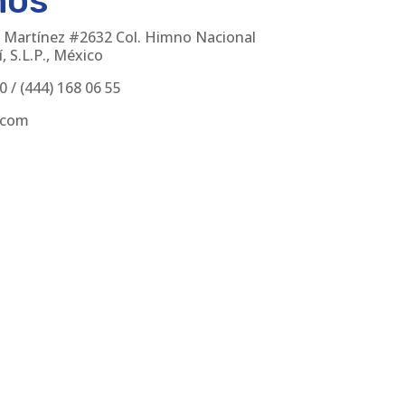
nos
 Martínez #2632 Col. Himno Nacional
, S.L.P., México
30
/
(444) 168 06 55
.com