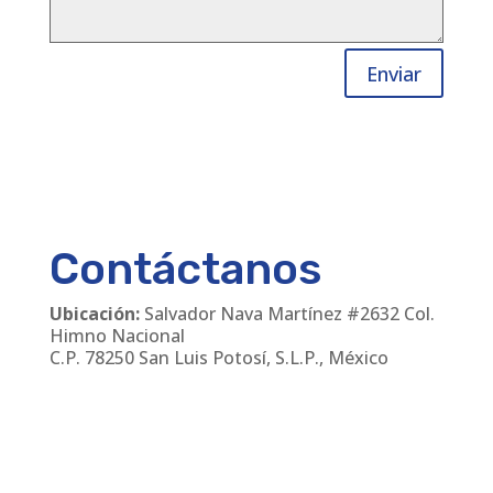
Enviar
Contáctanos
Ubicación:
Salvador Nava Martínez #2632 Col.
Himno Nacional
C.P. 78250 San Luis Potosí, S.L.P., México
Teléfonos
:
(444) 811 24 30
/
(444) 168 06 55
Email:
cmanager@leirem.com