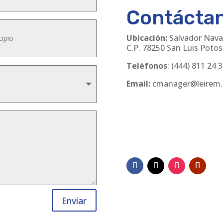
Contácta
Ubicación:
Salvador Nava
C.P. 78250 San Luis Potosí
Teléfonos
:
(444) 811 24 
Email:
cmanager@leirem
Enviar