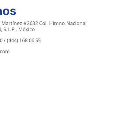
nos
 Martínez #2632 Col. Himno Nacional
, S.L.P., México
30
/
(444) 168 06 55
.com