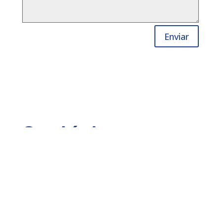
Enviar
Contáctanos
Ubicación:
Salvador Nava Martínez #2632 Col.
Himno Nacional
C.P. 78250 San Luis Potosí, S.L.P., México
Teléfonos
:
(444) 811 24 30
/
(444) 168 06 55
Email:
cmanager@leirem.com