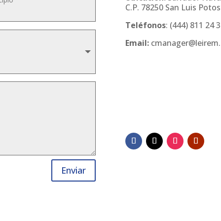
C.P. 78250 San Luis Potosí
Teléfonos
:
(444) 811 24 
Email:
cmanager@leirem
Enviar