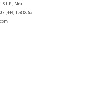
, S.L.P., México
30
/
(444) 168 06 55
.com